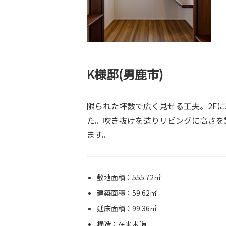
K様邸(男鹿市)
限られた坪数で広く見せる工夫。2Fに
た。吹き抜けを造りリビングに高さを
ます。
敷地面積：555.72㎡
建築面積：59.62㎡
延床面積：99.36㎡
構造：在来木造