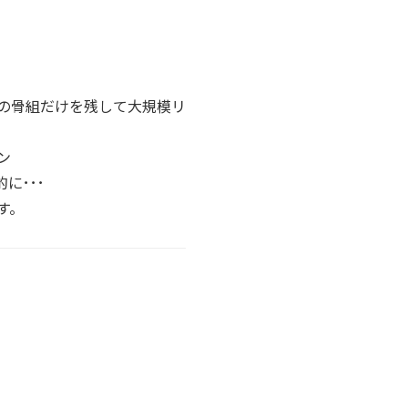
の骨組だけを残して大規模リ
ン
に･･･
す。